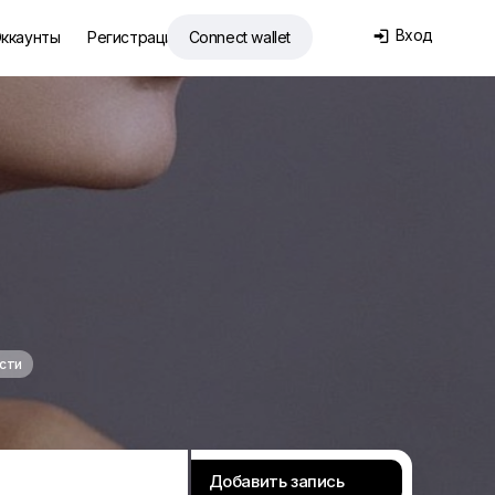
Вход
ккаунты
Регистрация
Connect wallet

сти
Добавить запись