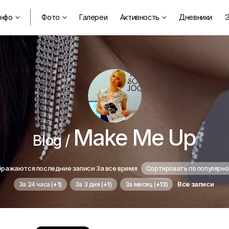
нфо
Фото
Галереи
Активность
Дневники
Э



Make Me Up
Blog /
ражаются последние записи За все время
Сортировать по популярно
Все записи
За 24 часа (
+1
)
За 3 дня (
+1
)
За месяц (
+13
)