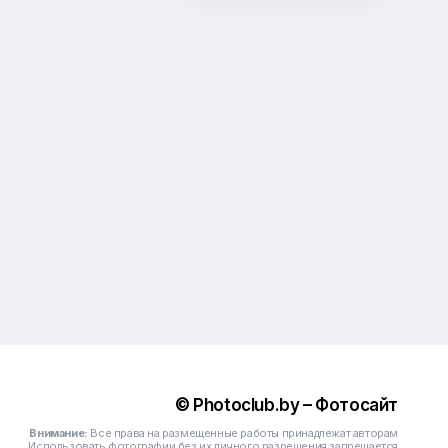
© Photoclub.by – Фотосайт
Внимание:
Все права на размещенные работы принадлежат авторам
Использовать фотографии без их личного разрешения запрещается