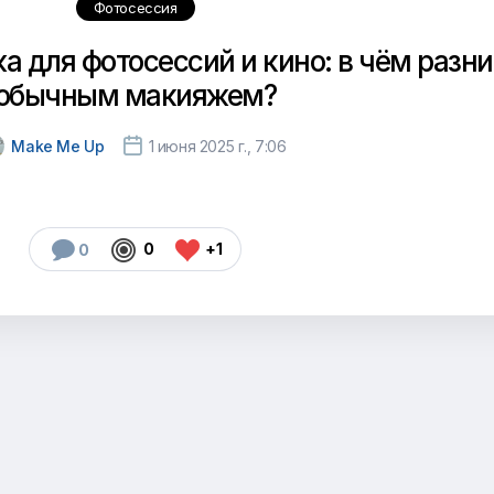
Фотосессия
 для фотосессий и кино: в чём разни
обычным макияжем?

Make Me Up
1 июня 2025 г., 7:06



0
+1
0