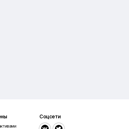
ены
Соцсети
активами

